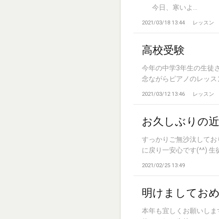
今日、寒いよ...
2021/03/18 13:44
レッスン
高校受験
今年の中学3年生の生徒
念ながらピアノのレッスンを
2021/03/12 13:46
レッスン
お久しぶりの近
すっかりご無沙汰してお
に戻り一安心です(^^) 生徒の
2021/02/25 13:49
明けましてお
本年も宜しくお願いしま