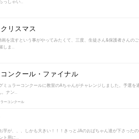
っしゃい...
♡クリスマス
て動画を流すという事がやってみたくて、三度、生徒さん&保護者さんの
ま...
ーコンクール・ファイナル
グミュラーコンクールに教室のAちゃんがチャレンジしました。予選を
ナン...
ュラーコンクール
ズ
お芋が、、、しかも大きい！！！きっとJAのおばちゃん達が下さった
用に...