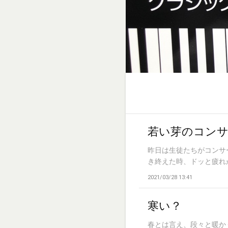
若い芽のコン
昨日は生徒たちがコンサ
き終えた時、ドッと疲れが
2021/03/28 13:41
寒い？
春とは言え、段々と暖か