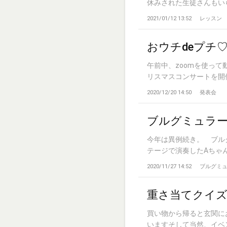
休みされた生徒さんもいら
2021/01/12 13:52
レッスン
おウチdeプチ
午前中、zoomを使っ
リスマスコンサートを開催し
2020/12/20 14:50
発表会
ブルグミュラ
今年は異例続き。 ブル
テージで演奏したAちゃん。
2020/11/27 14:52
ブルグミ
重さ当てクイ
買い物から帰ると玄関に
いますそして当然、イベント