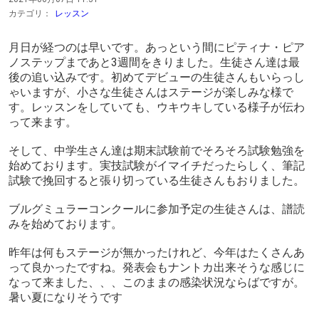
カテゴリ：
レッスン
月日が経つのは早いです。あっという間にピティナ・ピア
ノステップまであと3週間をきりました。生徒さん達は最
後の追い込みです。初めてデビューの生徒さんもいらっし
ゃいますが、小さな生徒さんはステージが楽しみな様で
す。レッスンをしていても、ウキウキしている様子が伝わ
って来ます。
そして、中学生さん達は期末試験前でそろそろ試験勉強を
始めております。実技試験がイマイチだったらしく、筆記
試験で挽回すると張り切っている生徒さんもおりました。
ブルグミュラーコンクールに参加予定の生徒さんは、譜読
みを始めております。
昨年は何もステージが無かったけれど、今年はたくさんあ
って良かったですね。発表会もナントカ出来そうな感じに
なって来ました、、、このままの感染状況ならばですが。
暑い夏になりそうです