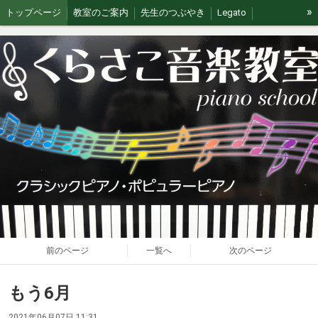
»
トップページ
教室のご案内
先生のつぶやき
Legato
イベント/無料体験
ブログ
J&G
ステージの思い出
前のページ
一覧へ
次のページ
もう6月
2021年06月07日 11:31