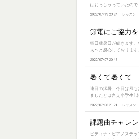
はおっしゃっていたのですが
2022/07/13 23:24
レッスン
節電にご協力を
毎日猛暑日が続きます。
ぁ〜と感心しております。
2022/07/07 20:46
暑くて暑くて
連日の猛暑、今日は風も
ましたとは言え小学生1名、
2022/07/06 21:21
レッスン
課題曲チャレン
ピティナ・ピアノステッ