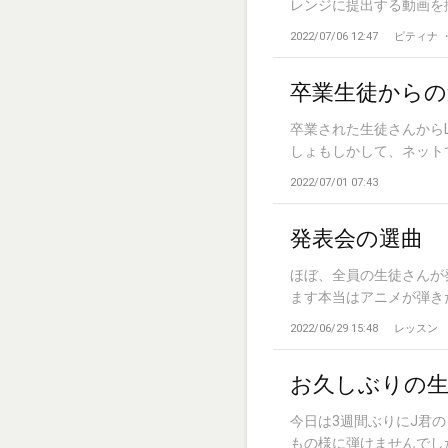
レンジに提出する動画を撮影
2022/07/06 12:47
ピティナ 
卒業生徒からの
卒業された生徒さんから
しょもしかして、ネットで楽
2022/07/01 07:43
発表会の選曲
ほぼ、全員の生徒さんが
ます本当はアニメが弾きた
2022/06/29 15:48
レッスン
お久しぶりの
今日は3週間ぶりにJ君
もの様に弾けませんでした。