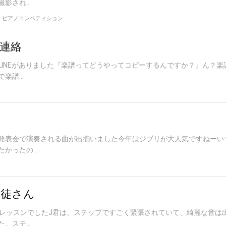
され...
・ピアノコンペティション
連絡
LINEがありました『楽譜ってどうやってコピーするんですか？』ん？
譜...
発表会で演奏される曲が出揃いました今年はジブリが大人気ですねーい
かったの...
生徒さん
のレッスンでしたJ君は、ステップですごく緊張されていて、綺麗な音は
ステ...