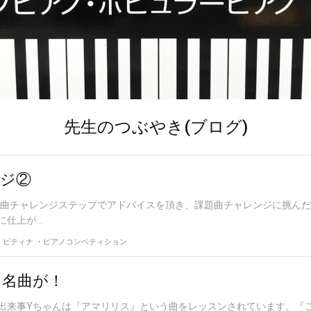
先生のつぶやき(ブログ)
ジ②
題曲チャレンジステップでアドバイスを頂き、課題曲チャレンジに挑ん
上が...
ピティナ ・ピアノコンペティション
に名曲が！
出来事Yちゃんは『アマリリス』という曲をレッスンされています。『