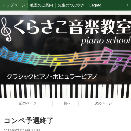
»
トップページ
教室のご案内
先生のつぶやき
Legato
イベント/無料体験
ブログ
J&G
ステージの思い出
前のページ
一覧へ
次のページ
コンペ予選終了
2019年07月16日 14:59