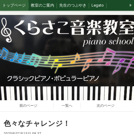
»
トップページ
教室のご案内
先生のつぶやき
Legato
イベント/無料体験
ブログ
J&G
ステージの思い出
前のページ
一覧へ
次のページ
色々なチャレンジ！
2020年07月15日 08:37