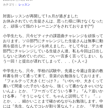
カテゴリ：
レッスン
対面レッスンが再開して1ヵ月が過ぎました
お休みされていた生徒さんは、思った様に弾けなくなった
と、頑張って指のトレーニングをされております(^^)
小学生たち、只今ピティナの課題曲チャレンジを頑張って
おります。ソロ部門にチャレンジした生徒さんは無事に動
画を提出しチャレンジを終えました。そして今は、デュオ
部門にチャレンジしている生徒さん達。私も今回は口出し
しないと決めていたのに、つい一言多く言ってしまい、も
う一回！と提出が遅れてしまって、、、(＞人＜;)
中学生たち、只今、学校の試験中。先週と今週は音楽の教
科書を持って通って来て、音楽のお勉強をしております。
『フォルテって大きくだっけ？』『いやいや、大きくって
書いて間違った子がいるから、強くって書かなきゃいけな
いんよ』とか、『フーガってどういう事？』『ん？追いか
ける事』『そうじゃなくて、ちゃんと説明して！』『... 』
とか、、、細かいことまで確かめながらお勉強します。中
には『先生、なんでコレが割り算なん？』とか、『平方根