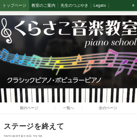
»
トップページ
教室のご案内
先生のつぶやき
Legato
イベント/無料体験
ブログ
J&G
ステージの思い出
前のページ
一覧へ
次のページ
ステージを終えて
2021年07月13日 23:20