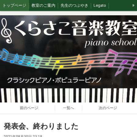
»
トップページ
教室のご案内
先生のつぶやき
Legato
イベント/無料体験
ブログ
J&G
ステージの思い出
前のページ
一覧へ
次のページ
発表会、終わりました
2021年08月30日 23:18