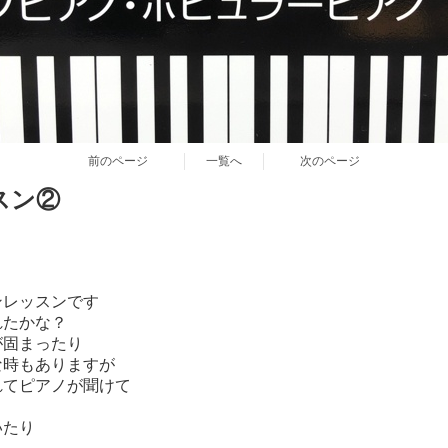
前のページ
一覧へ
次のページ
スン②
ンレッスンです
れたかな？
が固まったり
な時もありますが
れてピアノが聞けて
いたり