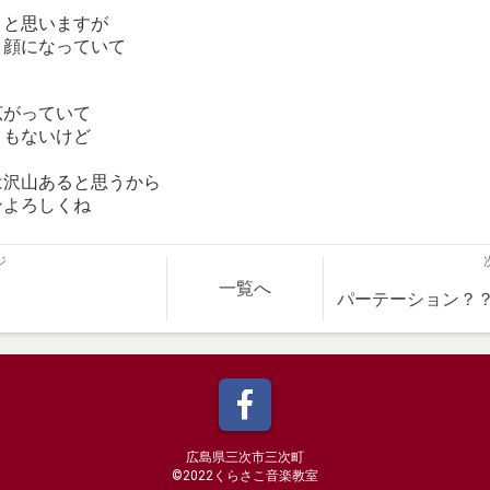
、
？と思いますが
コ顔になっていて
広がっていて
うもないけど
は沢山あると思うから
ンよろしくね
ジ
一覧へ
パーテーション？
広島県三次市三次町
©️2022くらさこ音楽教室