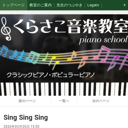
»
トップページ
教室のご案内
先生のつぶやき
Legato
イベント/無料体験
ブログ
J&G
ステージの思い出
前のページ
一覧へ
次のページ
Sing Sing Sing
2026年03月25日 15:55