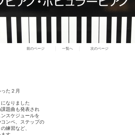
前のページ
一覧へ
次のページ
いった２月
月になりました
の課題曲も発表され
スンスケジュールを
やコンペ、ステップの
との練習など、
います