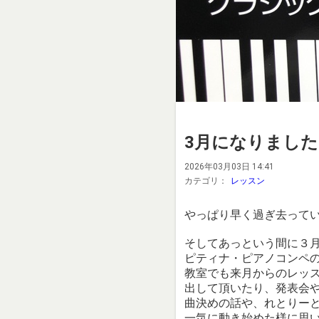
3月になりました
2026年03月03日 14:41
カテゴリ：
レッスン
やっぱり早く過ぎ去って
そしてあっという間に３
ピティナ・ピアノコンペ
教室でも来月からのレッ
出して頂いたり、発表会
曲決めの話や、れとりー
一気に動き始めた様に思