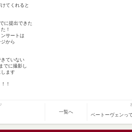
解けてくれると
までに提出できた
した！
コンサートは
ージから
できていない
までに撮影し
にします
！！！
ジ
一覧へ
ベートーヴェンっ