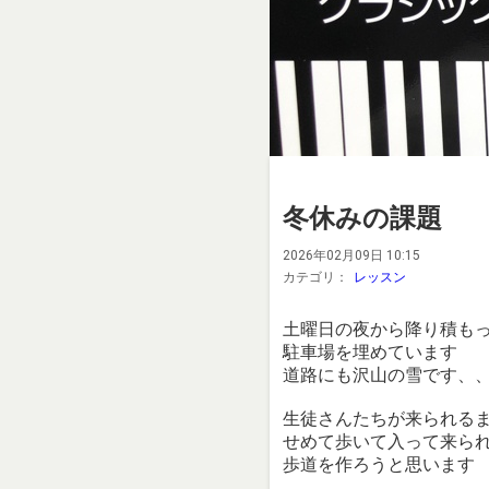
冬休みの課題
2026年02月09日 10:15
カテゴリ：
レッスン
土曜日の夜から降り積も
駐車場を埋めています
道路にも沢山の雪です、
生徒さんたちが来られる
せめて歩いて入って来ら
歩道を作ろうと思います