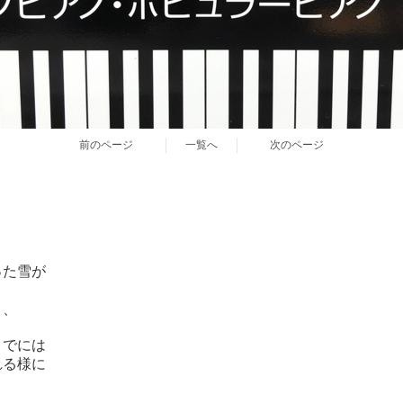
前のページ
一覧へ
次のページ
った雪が
、、
までには
れる様に