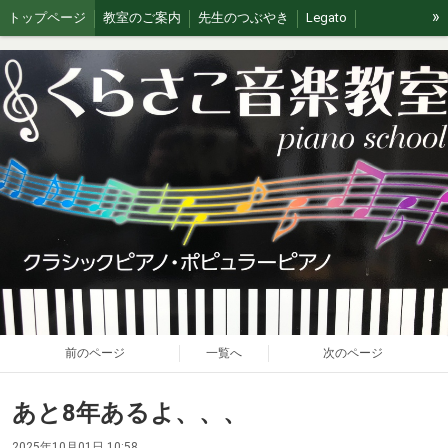
»
トップページ
教室のご案内
先生のつぶやき
Legato
イベント/無料体験
ブログ
J&G
ステージの思い出
前のページ
一覧へ
次のページ
あと8年あるよ、、、
2025年10月01日 10:58