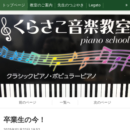
»
トップページ
教室のご案内
先生のつぶやき
Legato
イベント/無料体験
ブログ
J&G
ステージの思い出
前のページ
一覧へ
次のページ
卒業生の今！
2025年01月22日 19:52