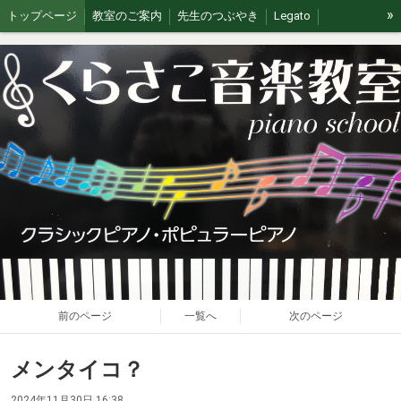
»
トップページ
教室のご案内
先生のつぶやき
Legato
イベント/無料体験
ブログ
J&G
ステージの思い出
前のページ
一覧へ
次のページ
メンタイコ？
2024年11月30日 16:38